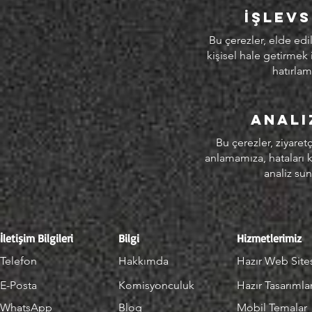
İşlev
Bu çerezler, elde edi
kişisel hale getirmek i
hatırlam
Anali
Bu çerezler, ziyaretç
anlamamıza, hataları 
analiz su
İletişim Bilgileri
Bilgi
Hizmetlerimiz
Telefon
Hakkımda
Hazır Web Site
E-Posta
Komisyonculuk
Hazır Tasarımla
WhatsApp
Blog
Mobil Temalar